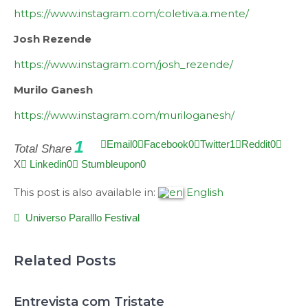
https://www.instagram.com/coletiva.a.mente/
Josh Rezende
https://www.instagram.com/josh_rezende/
Murilo Ganesh
https://www.instagram.com/muriloganesh/
1
Email
0
Facebook
0
Twitter
1
Reddit
0
Total Share
X
Linkedin
0
Stumbleupon
0
This post is also available in:
English
Universo Paralllo Festival
Related Posts
Entrevista com Tristate