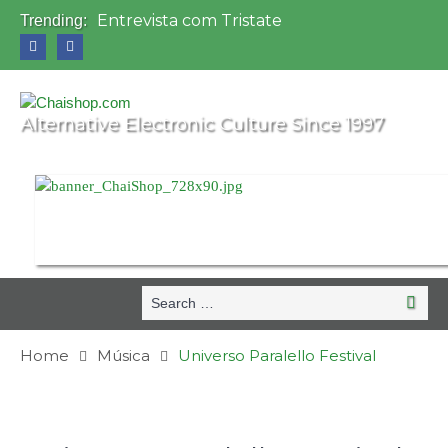
Entrevista com Tristate
Trending:
Universo Paralello Festival
Entrevista com Technology
Entrevista com Shove
Universo Paralello Festival comemora 20
Alternative Electronic Culture Since 1997
anos em uma edição histórica!
Search
Search
for:
Home
Música
Universo Paralello Festival