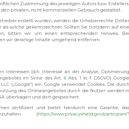
ftlichen Zustimmung des jeweiligen Autors bzw. Erstellers
 den privaten, nicht kommerziellen Gebrauch gestattet.
Betreiber erstellt wurden, werden die Urheberrechte Dritte
 als solche gekennzeichnet. Sollten Sie trotzdem auf ein
n, bitten wir um einen entsprechenden Hinweis. Be
 wir derartige Inhalte umgehend entfernen.
n Interessen (d.h. Interesse an der Analyse, Optimierun
angebotes im Sinne des Art.
6
Abs. 1 lit. f. DSGVO) Googl
 LLC („Google“) ein. Google verwendet Cookies. Die durc
nutzung des Onlineangebotes durch die Nutzer werden i
SA übertragen und dort gespeichert.
n zertifiziert und bietet hierdurch eine Garantie, da
inzuhalten (
https://www.privacyshield.gov/participant