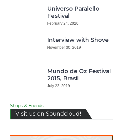
Universo Paralello
Festival
February 24, 2020
Interview with Shove
r
November 30, 2019
d
Mundo de Oz Festival
2015, Brasil
e
n
July 23, 2019
d
e
m
Shops & Friends
s
Visit us on Soundcloud!
d
r
r