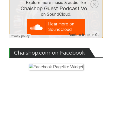
e
.
e
r
n
r
Chaishop.com on Facebook
t
.
n
r
s
e
r
n
n
,