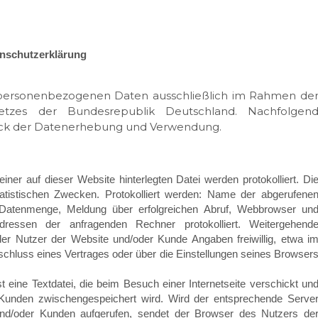
nschutzerklärung
 personenbezogenen Daten ausschließlich im Rahmen de
tzes der Bundesrepublik Deutschland. Nachfolgen
weck der Datenerhebung und Verwendung.
einer auf dieser Website hinterlegten Datei werden protokolliert. Di
atistischen Zwecken. Protokolliert werden: Name der abgerufene
 Datenmenge, Meldung über erfolgreichen Abruf, Webbrowser un
ressen der anfragenden Rechner protokolliert. Weitergehend
r Nutzer der Website und/oder Kunde Angaben freiwillig, etwa i
chluss eines Vertrages oder über die Einstellungen seines Browser
t eine Textdatei, die beim Besuch einer Internetseite verschickt un
 Kunden zwischengespeichert wird. Wird der entsprechende Serve
nd/oder Kunden aufgerufen, sendet der Browser des Nutzers de