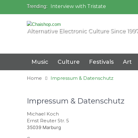
Interview with Tristate
Trending:
Universo Paralello Festival
Interview with Shove
Mundo de Oz Festival 2015, Brasil
Alternative Electronic Culture Since 199
OZORA 2013, Hungary
Music
Culture
Festivals
Art
Home
Impressum & Datenschutz
Impressum & Datenschutz
Michael Koch
Ernst Reuter Str. 5
35039 Marburg