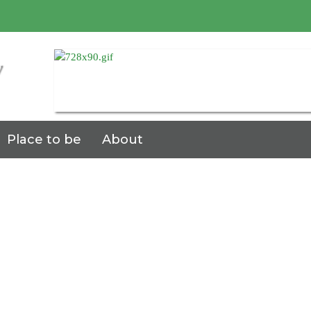
7
Place to be
About