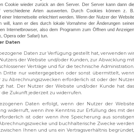
 Cookie wieder zurück an den Server. Der Server kann dann di
uf verschiedene Arten auswerten. Durch Cookies können z. B
einer Internetseite erleichtert werden. Wenn der Nutzer der Websit
 will, kann er dies durch lokale Vornahme der Änderungen seine
ten Internetbrowser, also dem Programm zum Öffnen und Anzeige
x, Opera oder Safari) tun.
er Daten
ezogene Daten zur Verfügung gestellt hat, verwenden wi
Nutzers der Website und/oder Kunden, zur Abwicklung mi
lossener Verträge und für die technische Administration
Dritte nur weitergegeben oder sonst übermittelt, wen
 zu Abrechnungszwecken erforderlich ist oder der Nutze
igt hat. Der Nutzer der Website und/oder Kunde hat da
r die Zukunft jederzeit zu widerrufen.
ezogenen Daten erfolgt, wenn der Nutzer der Websit
ng widerruft, wenn ihre Kenntnis zur Erfüllung des mit de
forderlich ist oder wenn ihre Speicherung aus sonstige
für Abrechnungszwecke und buchhalterische Zwecke werde
zwischen Ihnen und uns ein Vertragsverhältnis begründet