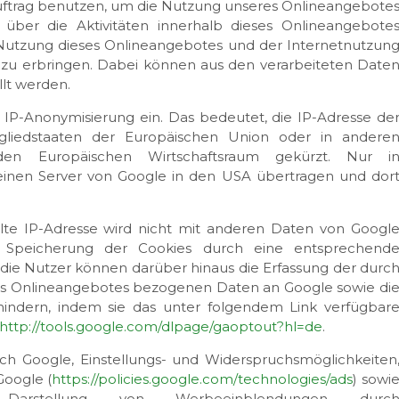
uftrag benutzen, um die Nutzung unseres Onlineangebote
über die Aktivitäten innerhalb dieses Onlineangebote
Nutzung dieses Onlineangebotes und der Internetnutzun
zu erbringen. Dabei können aus den verarbeiteten Date
lt werden.
er IP-Anonymisierung ein. Das bedeutet, die IP-Adresse de
gliedstaaten der Europäischen Union oder in andere
en Europäischen Wirtschaftsraum gekürzt. Nur i
 einen Server von Google in den USA übertragen und dor
te IP-Adresse wird nicht mit anderen Daten von Googl
 Speicherung der Cookies durch eine entsprechend
; die Nutzer können darüber hinaus die Erfassung der durc
es Onlineangebotes bezogenen Daten an Google sowie di
hindern, indem sie das unter folgendem Link verfügbar
http://tools.google.com/dlpage/gaoptout?hl=de
.
h Google, Einstellungs- und Widerspruchsmöglichkeiten
Google (
https://policies.google.com/technologies/ads
) sowi
arstellung von Werbeeinblendungen durc