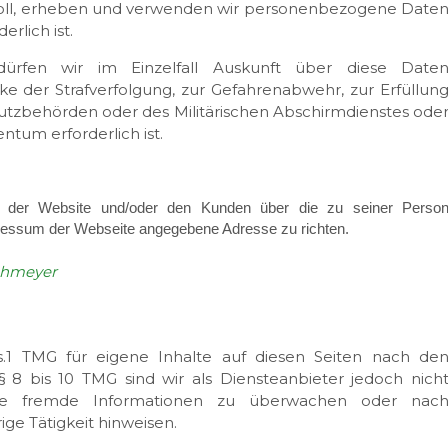
 soll, erheben und verwenden wir personenbezogene Date
rlich ist.
ürfen wir im Einzelfall Auskunft über diese Date
cke der Strafverfolgung, zur Gefahrenabwehr, zur Erfüllun
utzbehörden oder des Militärischen Abschirmdienstes ode
tum erforderlich ist.
zer der Website und/oder den Kunden über die zu seiner Perso
pressum der Webseite angegebene Adresse zu richten.
rohmeyer
s.1 TMG für eigene Inhalte auf diesen Seiten nach de
 8 bis 10 TMG sind wir als Diensteanbieter jedoch nich
herte fremde Informationen zu überwachen oder nac
ige Tätigkeit hinweisen.