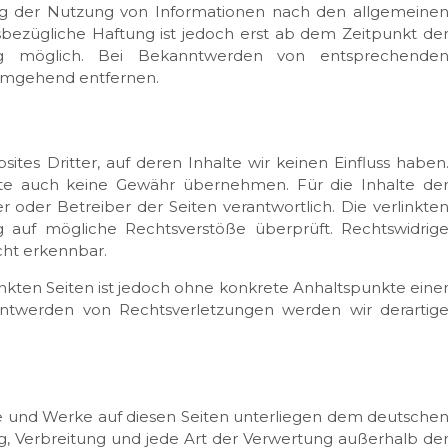
ng der Nutzung von Informationen nach den allgemeine
sbezügliche Haftung ist jedoch erst ab dem Zeitpunkt de
ung möglich. Bei Bekanntwerden von entsprechende
 umgehend entfernen.
tes Dritter, auf deren Inhalte wir keinen Einfluss haben
lte auch keine Gewähr übernehmen. Für die Inhalte de
ter oder Betreiber der Seiten verantwortlich. Die verlinkte
 auf mögliche Rechtsverstöße überprüft. Rechtswidrig
cht erkennbar.
inkten Seiten ist jedoch ohne konkrete Anhaltspunkte eine
nntwerden von Rechtsverletzungen werden wir derartig
lte und Werke auf diesen Seiten unterliegen dem deutsche
ng, Verbreitung und jede Art der Verwertung außerhalb de